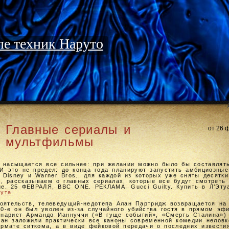
е техник Наруто
Главные сериалы и
от 26 
мультфильмы
 насыщается все сильнее: при желании можно было бы составлят
 И это не предел: до конца года планируют запустить амбициозные
 Disney и Warner Bros., для каждой из которых уже сняты десятк
и, рассказываем о главных сериалах, которые все будут смотреть 
idge. 25 ФЕВРАЛЯ, BBC ONE. РЕКЛАМА. Gucci Guilty. Купить в Л’Эту
мута
.
оятельств, телеведущий-недотепа Алан Партридж возвращается на
90-е он был уволен из-за случайного убийства гостя в прямом эфи
енарист Армандо Ианнуччи («В гуще событий», «Смерть Сталина»)
ган заложили практически все каноны современной комедии неловк
рмате ситкома, а в виде фейковой передачи о последних извести