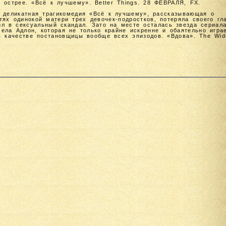
о острее. «Всё к лучшему». Better Things. 28 ФЕВРАЛЯ, FX.
 деликатная трагикомедия «Всё к лучшему», рассказывающая о
тях одинокой матери трех девочек-подростков, потеряла своего гл
л в сексуальный скандал. Зато на месте осталась звезда сериала
ела Адлон, которая не только крайне искренне и обаятельно игра
в качестве постановщицы вообще всех эпизодов. «Вдова». The Wid