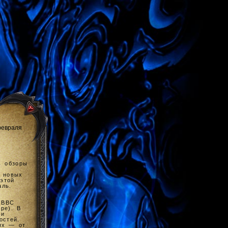
февраля
ь обзоры
и новых
этой
аль.
 BBC
ре). В
 и
остей.
ях — от