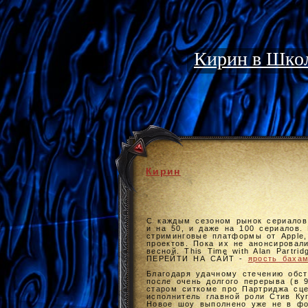
Кирин в Школ
Кирин
С каждым сезоном рынок сериалов
и на 50, и даже на 100 сериалов.
стриминговые платформы от Apple,
проектов. Пока их не анонсировал
весной. This Time with Alan Partr
ПЕРЕЙТИ НА САЙТ -
ярость баха
Благодаря удачному стечению обст
после очень долгого перерыва (в 
старом ситкоме про Партриджа сц
исполнитель главной роли Стив Ку
Новое шоу выполнено уже не в фо