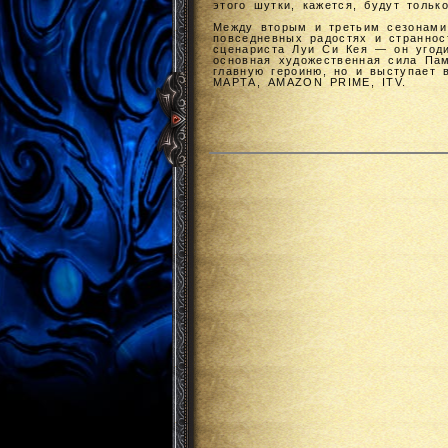
этого шутки, кажется, будут тольк
Между вторым и третьим сезонами
повседневных радостях и страннос
сценариста Луи Си Кея — он угоди
основная художественная сила Пам
главную героиню, но и выступает 
МАРТА, AMAZON PRIME, ITV.