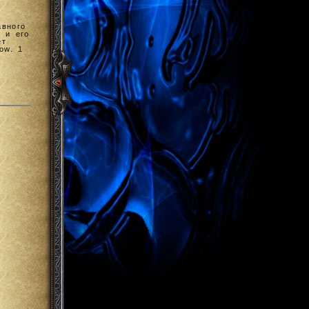
авного
 и его
ет
ow. 1